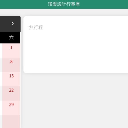
璞樂設計行事曆
navigate_next
無行程
六
1
8
15
22
29