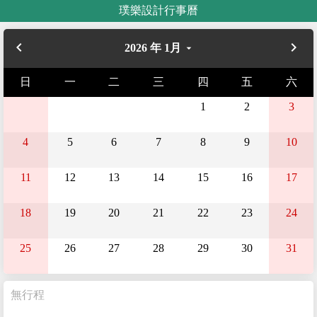
璞樂設計行事曆
navigate_before
navigate_next
2026 年 1月
arrow_drop_down
日
一
二
三
四
五
六
1
2
3
4
5
6
7
8
9
10
11
12
13
14
15
16
17
18
19
20
21
22
23
24
25
26
27
28
29
30
31
無行程